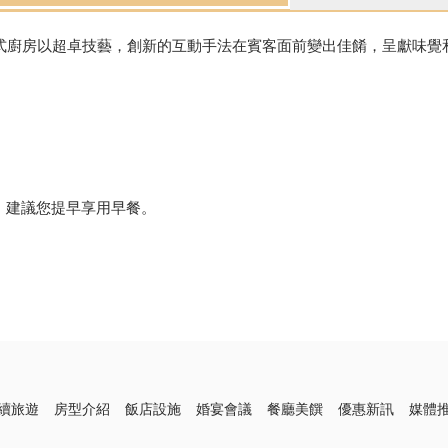
式廚房以超卓技藝，創新的互動手法在賓客面前變出佳餚，呈獻味覺
益，建議您提早享用早餐。
續旅遊
房型介紹
飯店設施
婚宴會議
餐廳美饌
優惠新訊
媒體