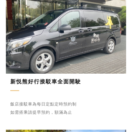
新悦熊好行接駁車全面開駛
飯店接駁車為每日定點定時預約制
如需搭乘請提早預約，額滿為止