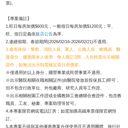
票)。
【專案備註】
1.旺日每房加價$600元，一般假日每房加價$1200元；平、
旺、假日定義依
飯店公告
為準。
2.連續假期、春節期間(2026/02/16-2026/02/21)不適用。
3.適用身份：警察、消防人員、軍人、公務人員、教職員、醫
護身分，優惠限本人使用、每人限訂2間，入住時需出示相關
證件，如無法出示則需補足當日房價差。
※僅適用於以上身分，國營事業或民營事業不適用。
※出示醫院相關在職相關証件(由醫院發放並投保員工)即可，
但不包含行政單位、外包廠商、研究人員等工作證。
※出示相關校園工作證或全國教師工會總聯合會證件，包含教
職員、工友、秘書、專案助理等皆可。
4.本專案限官網或電話訂房；如需加購高鐵車票僅限官網預
訂。
5.本專案不得與其他優惠專案合併使用且不適用團體、旅行社