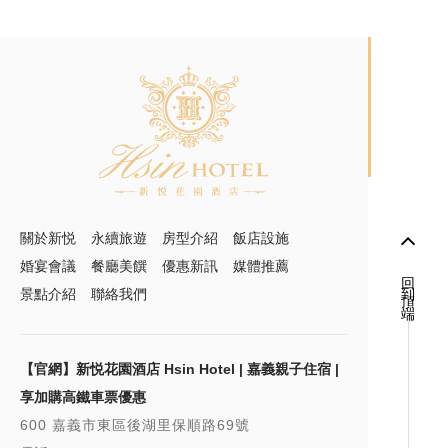
關於新悦
永續旅遊
房型介紹
飯店設施
婚宴會議
餐廳美饌
優惠新訊
媒體推薦
回到頂端
景點介紹
聯絡我們
【官網】新悦花園酒店 Hsin Hotel | 嘉義親子住宿 |
享加購高鐵車票優惠
600 嘉義市東區後湖里保順路69號
電話：
05-2778666
傳真：
05-2778825