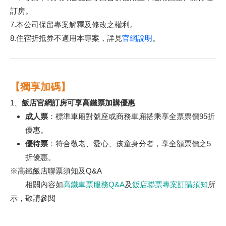
訂房。
7.本公司保留專案解釋及修改之權利。
8.住宿折抵券不適用本專案，詳見
官網說明
。
【獨享加碼】
1、
飯店官網訂房可享高鐵票加購優惠
成人票
：標準車廂對號座或商務車廂搭乘享全票票價95折
優惠。
優待票
：符合敬老、愛心、孩童身分者，享全額票價之5
折優惠。
※高鐵飯店聯票須知及Q&A
相關內容如
高鐵車票服務Q&A
及
飯店聯票專案訂購須知
所
示，敬請參閱