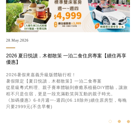
01.Jan.2025
案【續住再享
熊家族夢想樂園 OPEN！住房專案
熊家族親子主題房，24間不同風格造型溜滑梯、
玩具，獨立遊玩空間，沉浸式親子旅遊首選！
即日起入住熊家族夢想樂園，即贈熊家族500元住
Y體驗，讓旅
下次入住使用)
時光。
住原房型，每晚