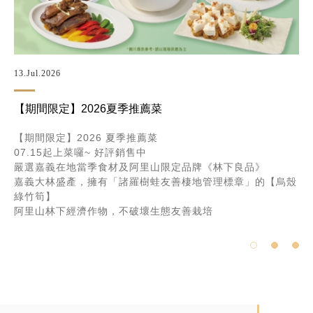
21.Jul.2026
2026新悦片鴨小滿漢套餐・全新升級推出│老饕必點
新悦片鴨小滿漢，全新升級推出
十道經典粵式美饌，老饕必點
外酥內嫩，油量多汁，享受最高境界的美味饗宴
精緻超值的四人套餐，就在新悦