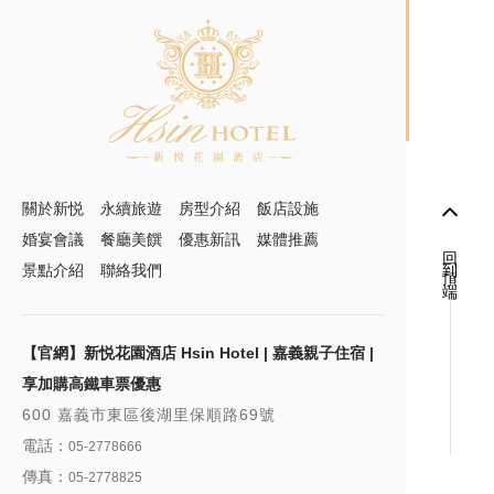
關於新悦
永續旅遊
房型介紹
飯店設施
婚宴會議
餐廳美饌
優惠新訊
媒體推薦
回到頂端
景點介紹
聯絡我們
【官網】新悦花園酒店 Hsin Hotel | 嘉義親子住宿 |
享加購高鐵車票優惠
600 嘉義市東區後湖里保順路69號
電話：
05-2778666
傳真：
05-2778825
信箱：
info@hsinhotel.com.tw