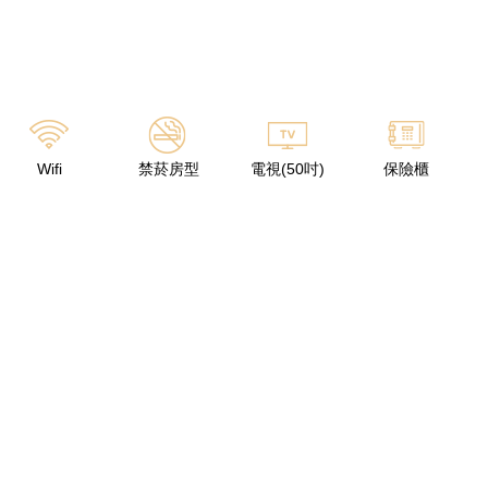
Wifi
禁菸房型
電視(50吋)
保險櫃