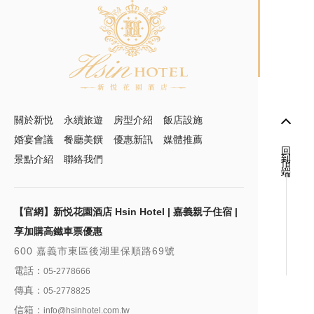
關於新悦
永續旅遊
房型介紹
飯店設施
婚宴會議
餐廳美饌
優惠新訊
媒體推薦
回到頂端
景點介紹
聯絡我們
【官網】新悦花園酒店 Hsin Hotel | 嘉義親子住宿 |
享加購高鐵車票優惠
600 嘉義市東區後湖里保順路69號
電話：
05-2778666
傳真：
05-2778825
信箱：
info@hsinhotel.com.tw