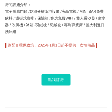
房間設施介紹：
電子感應門鎖 /乾濕分離衛浴設備 /液晶電視 / MINI BAR免費
飲料 / 瀘掛式咖啡 / 保險箱 /客房免費WIFI / 雙人長沙發 / 煮水
器 / 吹風機 / 冰箱 /羽絨枕 / 羽絨被 / 專利彈簧床 / 義大利進口
洗沐組
▌為配合環保政策，2025年1月1日起不提供一次性備品 ▌
點我訂房