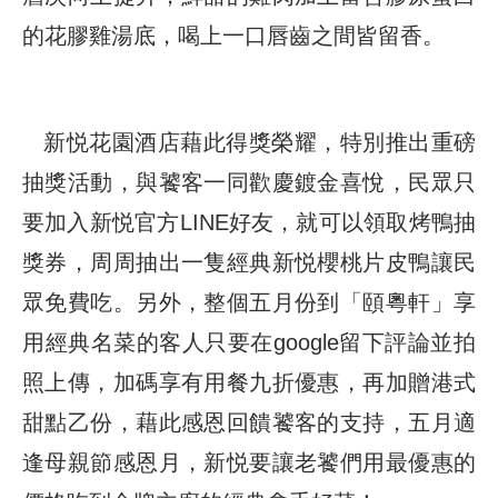
的花膠雞湯底，喝上一口唇齒之間皆留香。
新悦花園酒店藉此得獎榮耀，特別推出重磅
抽獎活動，與饕客一同歡慶鍍金喜悅，民眾只
要加入新悦官方LINE好友，就可以領取烤鴨抽
獎券，周周抽出一隻經典新悦櫻桃片皮鴨讓民
眾免費吃。另外，整個五月份到「頤粵軒」享
用經典名菜的客人只要在google留下評論並拍
照上傳，加碼享有用餐九折優惠，再加贈港式
甜點乙份，藉此感恩回饋饕客的支持，五月適
逢母親節感恩月，新悦要讓老饕們用最優惠的