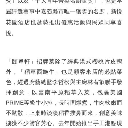
獎」以及「十大青年菁英名廚金獎」，也是本
屆評選賽事中嘉義縣市唯一獲獎的名廚，新悦
花園酒店也趁勢推出優惠活動與民眾同享喜
悅。
「頤粵軒」招牌菜除了經典港式櫻桃片皮鴨
外，「稻草西施牛」也是顧客來店的必點菜
色，經過廚藝總監李哲松與主廚林宥叡聯手發
揮創意，以嘉南平原稻草入菜，包裹美國
PRIME等級牛小排，長時間燉煮，牛肉軟嫩而
不鬆散，上桌時淡淡稻香撲鼻而來，創意美味
擄獲不少饕客芳心。去年開始推出手工港點現