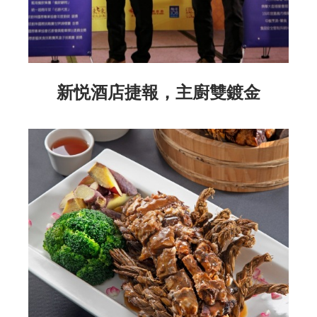
新悦酒店捷報，主廚雙鍍金