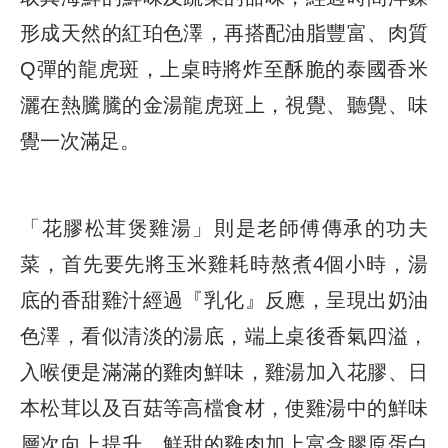
形成天然的紅珀色澤，再搭配油脂豐富、肉質
Q彈的龍虎斑，上桌時將炸至酥脆的泰國香米
灑在熱騰騰的金湯龍虎斑上，視覺、聽覺、味
覺一次滿足。
「花膠松茸煲雞湯」則是老師傅傳承的功夫
菜，首先要先將玉米雞耗時熬煮4個小時，湯
底的香甜雞汁經過『乳化』反應，呈現出奶油
色澤，看似清淡的湯底，端上桌後香氣四溢，
入喉便是滿滿的雞肉鮮味，雞湯加入花膠、日
本松茸以及百菇等高檔食材，使雞湯中的鮮味
層次向上提升，鮮甜的雞肉加上富含膠原蛋白