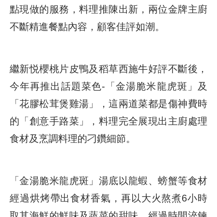
點現做的服務，料理推陳出新，兩位金牌主廚
不斷精進餐點內容，顧客佳評如潮。
繼新悦櫻桃片皮鴨及稻草西施牛好評不斷後，
今年再推出話題菜色-「金湯脆米龍虎斑」及
「花膠松茸煲雞湯」，這兩道菜都是傷神費時
的「創意手路菜」，料理完全展現出主廚處理
食材及烹調料理的刁鑽細節。
「金湯脆米龍虎斑」湯底以龍蝦、螃蟹等食材
經過烘烤帶出食材香氣，再以大火熬煮6小時
取其海鮮的鮮味及蔬菜的甜味，經過時間淬鍊