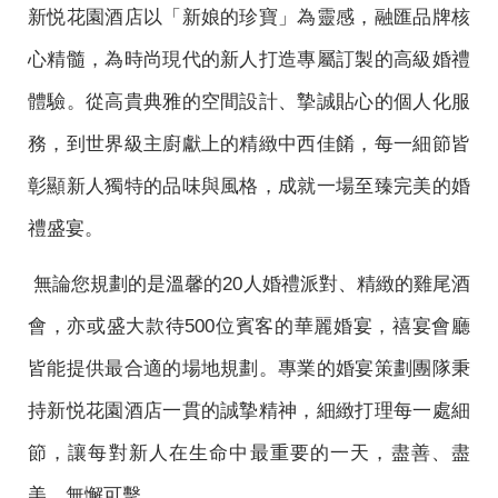
新悦花園酒店以「新娘的珍寶」為靈感，融匯品牌核
心精髓，為時尚現代的新人打造專屬訂製的高級婚禮
體驗。從高貴典雅的空間設計、摯誠貼心的個人化服
務，到世界級主廚獻上的精緻中西佳餚，每一細節皆
彰顯新人獨特的品味與風格，成就一場至臻完美的婚
禮盛宴。
無論您規劃的是溫馨的20人婚禮派對、精緻的雞尾酒
會，亦或盛大款待500位賓客的華麗婚宴，禧宴會廳
皆能提供最合適的場地規劃。專業的婚宴策劃團隊秉
持新悦花園酒店一貫的誠摯精神，細緻打理每一處細
節，讓每對新人在生
命
中最重要的一天，盡善、盡
美，無懈可擊。