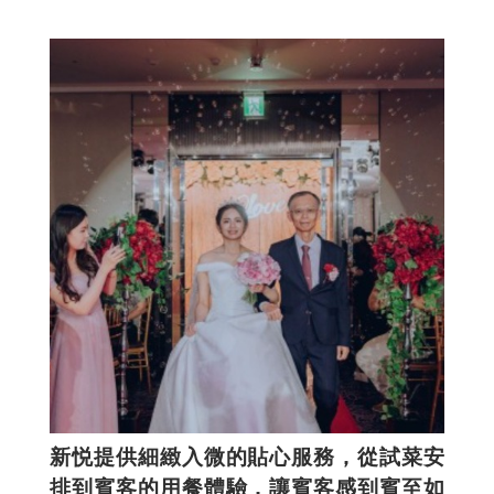
新悦提供細緻入微的貼心服務，從試菜安
排到賓客的用餐體驗，讓賓客感到賓至如