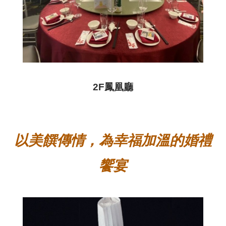
2F鳳凰廳
以美饌傳情，為幸福加溫的婚禮
饗宴