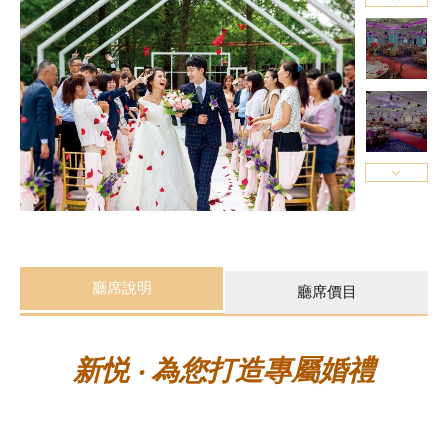
廳席說明
廳席價目
新悦 ‧ 為您打造專屬婚禮