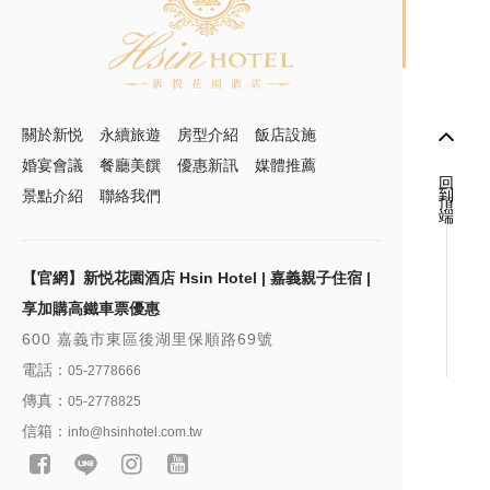
關於新悦
永續旅遊
房型介紹
飯店設施
婚宴會議
餐廳美饌
優惠新訊
媒體推薦
回到頂端
景點介紹
聯絡我們
【官網】新悦花園酒店 Hsin Hotel | 嘉義親子住宿 |
享加購高鐵車票優惠
600 嘉義市東區後湖里保順路69號
電話：
05-2778666
傳真：
05-2778825
信箱：
info@hsinhotel.com.tw