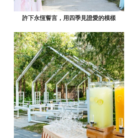
許下永恆誓言，用四季見證愛的模樣