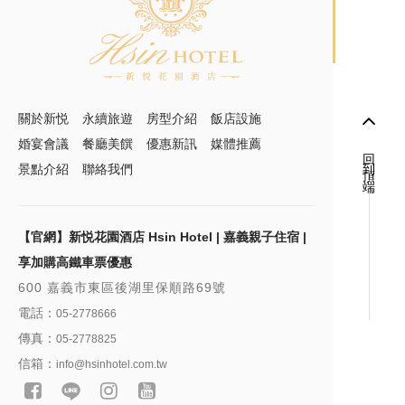
關於新悦
永續旅遊
房型介紹
飯店設施
婚宴會議
餐廳美饌
優惠新訊
媒體推薦
回到頂端
景點介紹
聯絡我們
【官網】新悦花園酒店 Hsin Hotel | 嘉義親子住宿 |
享加購高鐵車票優惠
600 嘉義市東區後湖里保順路69號
電話：
05-2778666
傳真：
05-2778825
信箱：
info@hsinhotel.com.tw