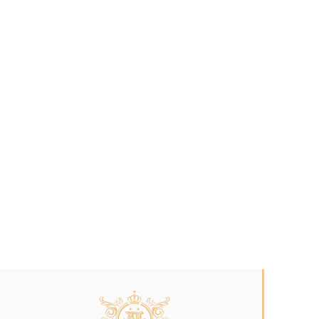
訂房優惠
13.Nov.2025
/ 活動期間：[ 01.Jan.2026~31.Dec.2026 ]
2026公務人員出差住房專案
公務差旅首選新悦，出差之餘享度假氛圍！
平日一泊一食$2,900起/房
平日一泊二食$3,500起/房