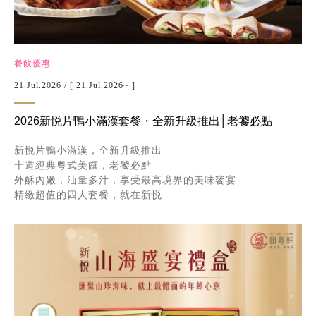
餐飲優惠
21.Jul.2026
/ [ 21.Jul.2026~ ]
2026新悦片鴨小滿漢套餐・全新升級推出│老饕必點
新悦片鴨小滿漢，全新升級推出
十道經典粵式美饌，老饕必點
外酥內嫩，油量多汁，享受最高境界的美味饗宴
精緻超值的四人套餐，就在新悦